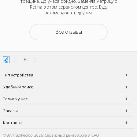
 привезти
трещина. До ужаса обидно. Заменял матрицу с
м
 случаев
Retina в этом сервисном центре. Буду
нормали
отелось,
рекомендовать другим!
атного
ру дней,
емонта.
Все отзывы
покупать
з неделю
 офис в
чудесно,
ГЕО
Тип устройства
Удобный поиск
Только у нас
Заказы
Контакты
© ЭплФастРестор. 2026, Сервисный центр Apple о. САО