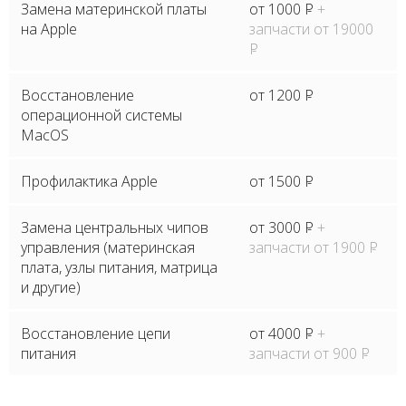
Замена материнской платы
от 1000
P
+
на Apple
запчасти от 19000
P
Восстановление
от 1200
P
операционной системы
MacOS
Профилактика Apple
от 1500
P
Замена центральных чипов
от 3000
P
+
управления (материнская
запчасти от 1900
P
плата, узлы питания, матрица
и другие)
Восстановление цепи
от 4000
P
+
питания
запчасти от 900
P