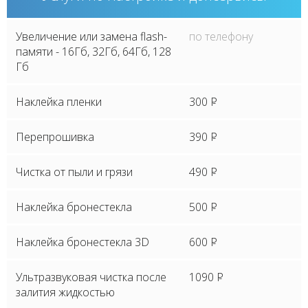
Увеличение или замена flash-
по телефону
памяти - 16Гб, 32Гб, 64Гб, 128
Гб
Наклейка пленки
300
P
Перепрошивка
390
P
Чистка от пыли и грязи
490
P
Наклейка бронестекла
500
P
Наклейка бронестекла 3D
600
P
Ультразвуковая чистка после
1090
P
залития жидкостью