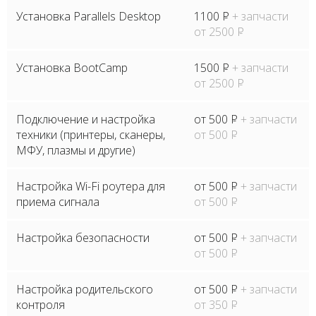
Установка Parallels Desktop
1100
P
+ запчасти
от 2500
P
Установка BootCamp
1500
P
+ запчасти
от 2500
P
Подключение и настройка
от 500
P
+ запчасти
техники (принтеры, сканеры,
от 500
P
МФУ, плазмы и другие)
Настройка Wi-Fi роутера для
от 500
P
+ запчасти
приема сигнала
от 500
P
Настройка безопасности
от 500
P
+ запчасти
от 500
P
Настройка родительского
от 500
P
+ запчасти
контроля
от 350
P