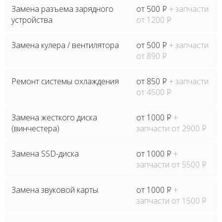
Замена разъема зарядного
от 500
P
+ запчасти
устройства
от 1200
P
Замена кулера / вентилятора
от 500
P
+ запчасти
от 890
P
Ремонт системы охлаждения
от 850
P
+ запчасти
от 4500
P
Замена жесткого диска
от 1000
P
+
(винчестера)
запчасти от 2900
P
Замена SSD-диска
от 1000
P
+
запчасти от 5500
P
Замена звуковой карты
от 1000
P
+
запчасти от 1500
P