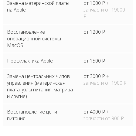
Замена материнской платы
от 1000
P
+
на Apple
запчасти от 19000
P
Восстановление
от 1200
P
операционной системы
MacOS
Профилактика Apple
от 1500
P
Замена центральных чипов
от 3000
P
+
управления (материнская
запчасти от 1900
P
плата, узлы питания, матрица
и другие)
Восстановление цепи
от 4000
P
+
питания
запчасти от 900
P