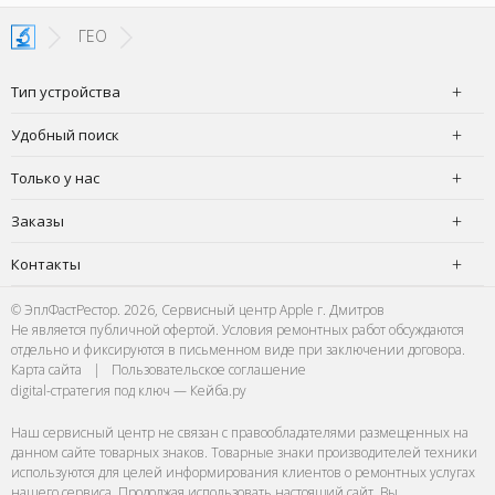
чудесно,
ГЕО
Тип устройства
Удобный поиск
Только у нас
Заказы
Контакты
© ЭплФастРестор. 2026, Сервисный центр Apple г. Дмитров
Не является публичной офертой. Условия ремонтных работ обсуждаются
отдельно и фиксируются в письменном виде при заключении договора.
Карта сайта
|
Пользовательское соглашение
digital-стратегия под ключ — Кейба.ру
Наш сервисный центр не связан с правообладателями размещенных на
данном сайте товарных знаков. Товарные знаки производителей техники
используются для целей информирования клиентов о ремонтных услугах
нашего сервиса. Продолжая использовать настоящий сайт, Вы