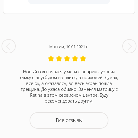
Максим, 10.01.2021 г.
кбук Про
Новый год начался у меня с аварии - уронил
На 
Думала,
сумку с ноутбуком на плитку в прихожей. Думал,
непонятн
р Алексей
все ок, а оказалось, во весь экран пошла
Оказа
 привезти
трещина. До ужаса обидно. Заменял матрицу с
м
 случаев
Retina в этом сервисном центре. Буду
нормали
отелось,
рекомендовать другим!
атного
ру дней,
емонта.
Все отзывы
покупать
з неделю
 офис в