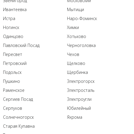
Звенигород
Московский
Ивантеевка
Мытищи
Истра
Наро-Фоминск
Ногинск
Химки
Одинцово
Хотьково
Павловский Посад
Черноголовка
Пересвет
Чехов
Петровский
Щелково
Подольск
Щербинка
Пушкино
Электрогорск
Раменское
Электросталь
Сергиев Посад
Электроугли
Серпухов
Юбилейный
Солнечногорск
Яхрома
Старая Купавна