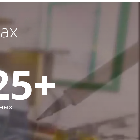
ах
25
+
ных