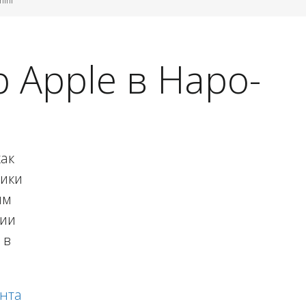
mini
Apple в Наро-
ак
ники
ям
рии
 в
нта