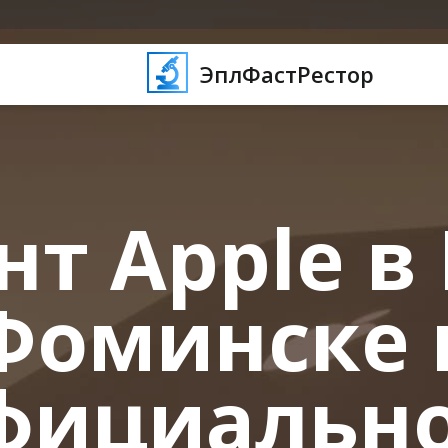
ЭплФастРестор
т Apple в
Фоминске 
фициальн