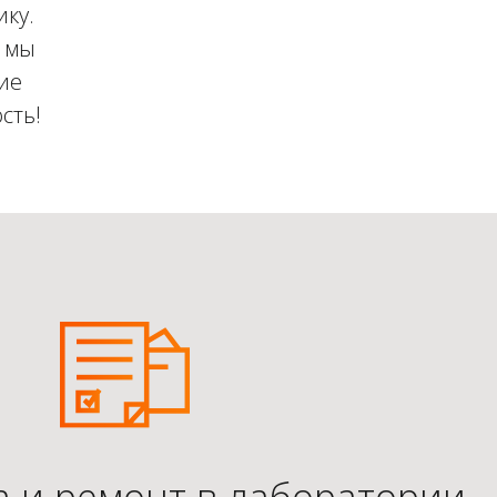
ику.
е мы
ие
сть!
а и ремонт в лаборатории