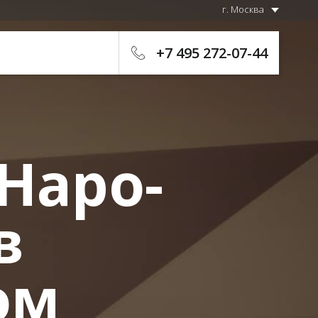
г. Москва
+7 495 272-07-44
 Наро-
в
ом