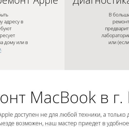
быть
В больши
у адресу в
ремонт
ебуют
предварит
ересует
лаборатории
а дому или в
или (есл
е
.
онт MacBook в г.
ple доступен не для любой техники, а только 
ыезде возможен, наш мастер приедет в удобно