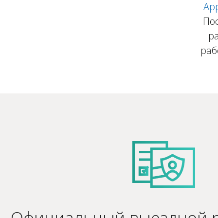
Ap
Пос
р
раб
Официальный выездной р