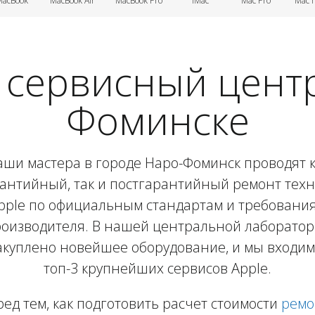
MacBook
MacBook Air
MacBook Pro
iMac
Mac Pro
Mac 
сервисный центр 
Фоминске
аши мастера в городе Наро-Фоминск проводят к
антийный, так и постгарантийный ремонт тех
pple по официальным стандартам и требовани
оизводителя. В нашей центральной лаборато
акуплено новейшее оборудование, и мы входим
топ-3 крупнейших сервисов Apple.
ед тем, как подготовить расчет стоимости
ремо