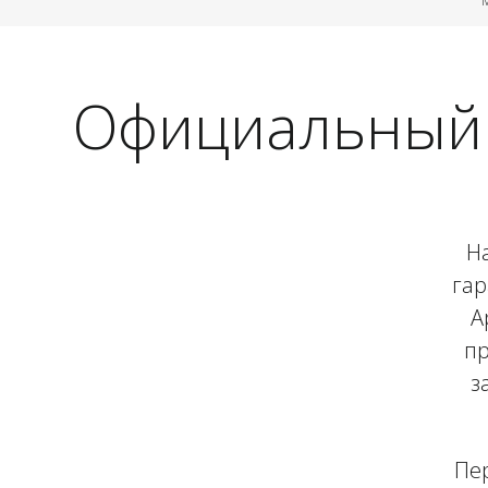
Официальный 
Н
гар
A
пр
з
Пер