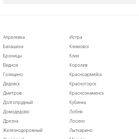
Апрелевка
Истра
Балашиха
Климовск
Броницы
Клин
Видное
Королев
Голицино
Красноармейск
Дедовск
Красногорск
Дмитров
Краснознаменск
Долгопрудный
Кубинка
Домодедово
Лобня
Дрезна
Лосино
Железнодорожный
Лыткарино