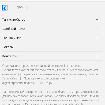
чудесно,
ГЕО
Тип устройства
Удобный поиск
Только у нас
Заказы
Контакты
© ЭплФастРестор. 2026, Сервисный центр Apple г. Пересвет
Не является публичной офертой. Условия ремонтных работ обсуждаются
отдельно и фиксируются в письменном виде при заключении договора.
Карта сайта
|
Пользовательское соглашение
digital-стратегия под ключ — Кейба.ру
Наш сервисный центр не связан с правообладателями размещенных на
данном сайте товарных знаков. Товарные знаки производителей техники
используются для целей информирования клиентов о ремонтных услугах
нашего сервиса. Продолжая использовать настоящий сайт, Вы