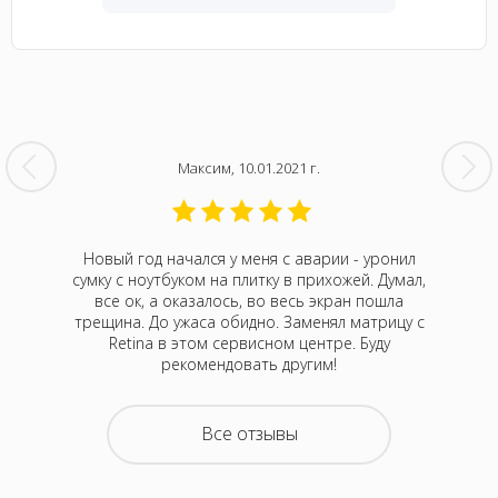
Максим, 10.01.2021 г.
кбук Про
Новый год начался у меня с аварии - уронил
На 
Думала,
сумку с ноутбуком на плитку в прихожей. Думал,
непонятн
р Алексей
все ок, а оказалось, во весь экран пошла
Оказа
 привезти
трещина. До ужаса обидно. Заменял матрицу с
м
 случаев
Retina в этом сервисном центре. Буду
нормали
отелось,
рекомендовать другим!
атного
ру дней,
емонта.
Все отзывы
покупать
з неделю
 офис в