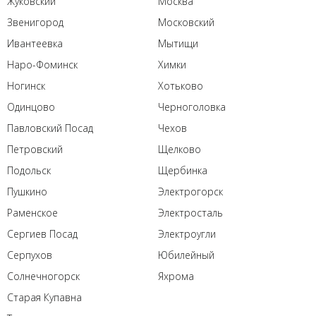
Жуковский
Москва
Звенигород
Московский
Ивантеевка
Мытищи
Наро-Фоминск
Химки
Ногинск
Хотьково
Одинцово
Черноголовка
Павловский Посад
Чехов
Петровский
Щелково
Подольск
Щербинка
Пушкино
Электрогорск
Раменское
Электросталь
Сергиев Посад
Электроугли
Серпухов
Юбилейный
Солнечногорск
Яхрома
Старая Купавна