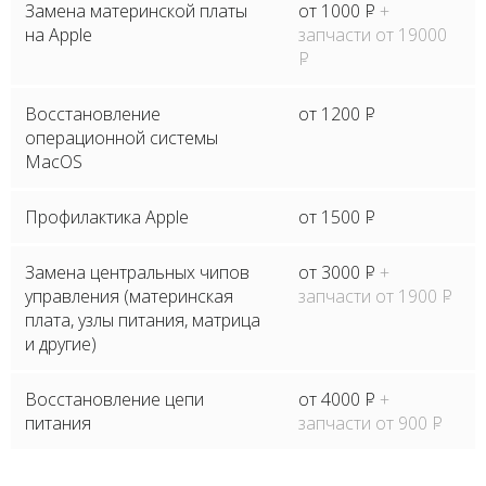
Замена материнской платы
от 1000
P
+
на Apple
запчасти от 19000
P
Восстановление
от 1200
P
операционной системы
MacOS
Профилактика Apple
от 1500
P
Замена центральных чипов
от 3000
P
+
управления (материнская
запчасти от 1900
P
плата, узлы питания, матрица
и другие)
Восстановление цепи
от 4000
P
+
питания
запчасти от 900
P