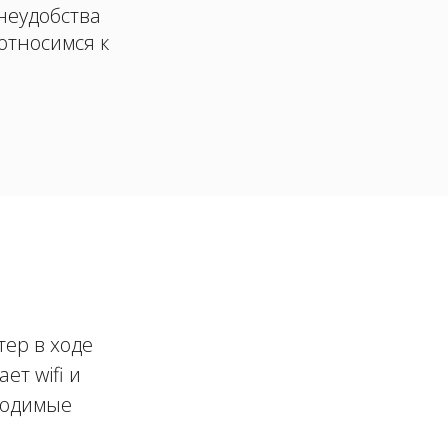
 неудобства
относимся к
тер в ходе
ет wifi и
бходимые