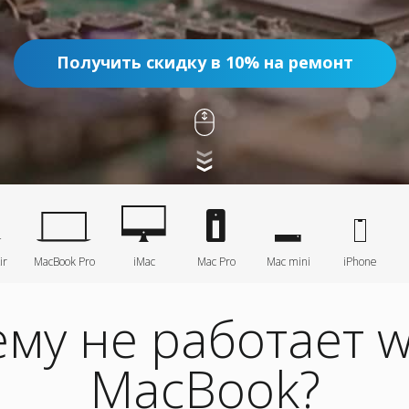
Получить скидку в 10% на ремонт
ir
MacBook Pro
iMac
Mac Pro
Mac mini
iPhone
му не работает wi
MacBook?