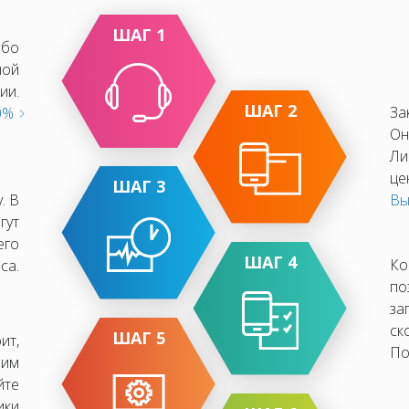
ШАГ 1
ибо
ной
ии.
ШАГ 2
За
10%
Он
Ли
це
ШАГ 3
. В
Вы
гут
его
ШАГ 4
Ко
са.
по
за
ск
ШАГ 5
ит,
По
ним
йте
ики