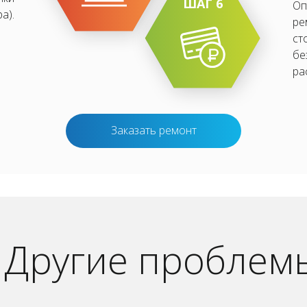
ШАГ 6
Оп
а).
ре
ст
бе
ра
Заказать ремонт
Другие проблем