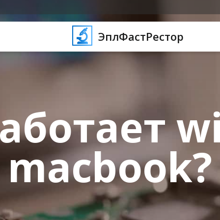
ЭплФастРестор
аботает wi
macbook?