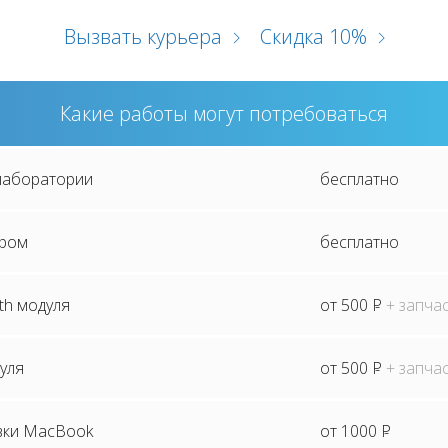
Вызвать курьера
Скидка 10%
Какие работы могут потребоваться
 лаборатории
бесплатно
ером
бесплатно
th модуля
от 500
P
+ запча
дуля
от 500
P
+ запча
вки MacBook
от 1000
P