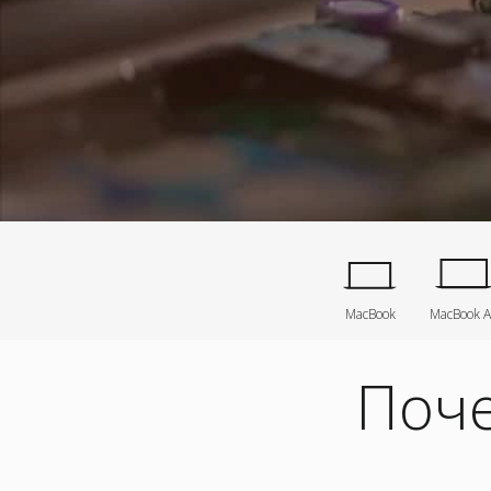
MacBook
MacBook A
Поче