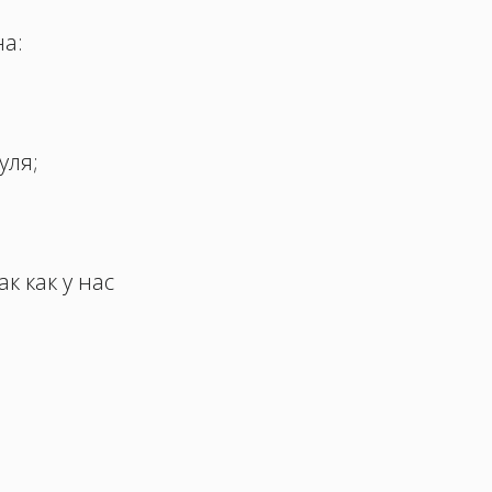
на:
уля;
к как у нас