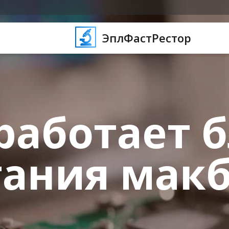
ЭплФастРестор
работает 
ания мак