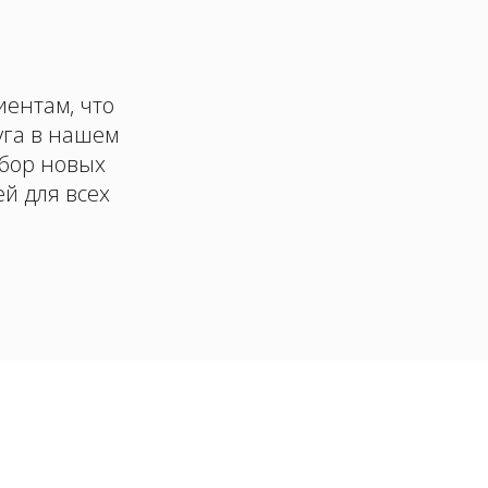
иентам, что
уга в нашем
абор новых
й для всех