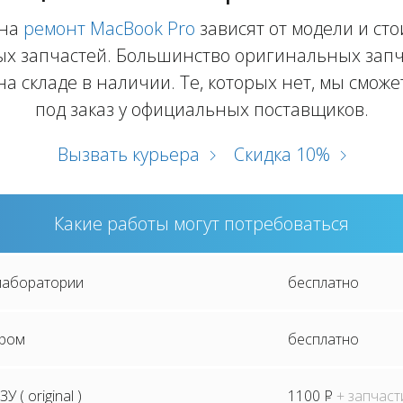
 на
ремонт MacBook Pro
зависят от модели и ст
х запчастей. Большинство оригинальных зап
 на складе в наличии. Те, которых нет, мы смож
под заказ у официальных поставщиков.
Вызвать курьера
Скидка 10%
Какие работы могут потребоваться
 лаборатории
бесплатно
ером
бесплатно
 ( original )
1100
P
+ запчаст