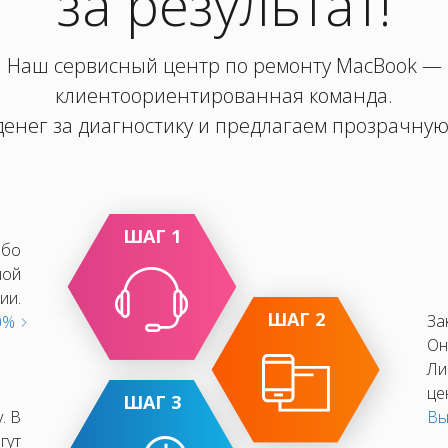
за результат!
Наш сервисный центр по ремонту MacBook —
клиентоориентированная команда.
енег за диагностику и предлагаем прозрачную
ШАГ 1
ибо
ной
ии.
ШАГ 2
За
10%
Он
Ли
це
ШАГ 3
. В
Вы
гут