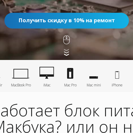
Получить скидку в 10% на ремонт
ir
MacBook Pro
iMac
Mac Pro
Mac mini
iPhone
аботает блок пи
акбука? или он 