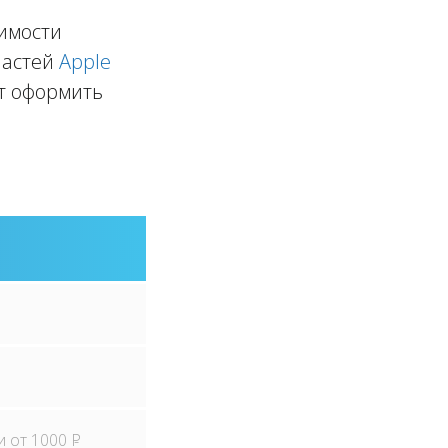
оимости
частей
Apple
ет оформить
и от 1000
P