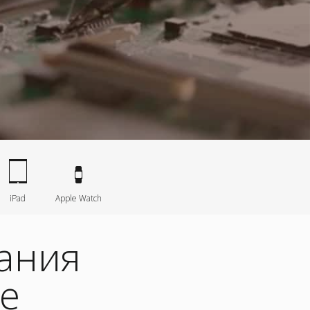
iPad
Apple Watch
тания
не