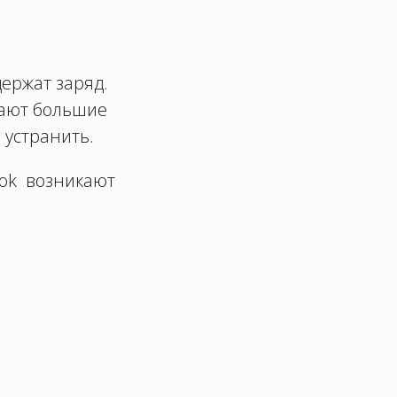
держат заряд.
вают большие
 устранить.
ook возникают