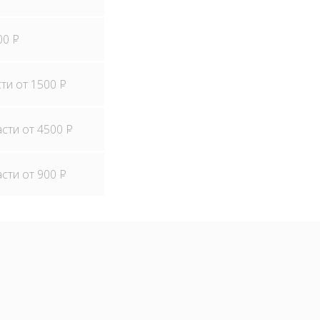
500
P
сти от 1500
P
асти от 4500
P
асти от 900
P