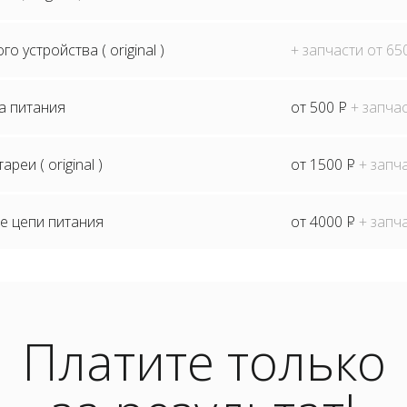
о устройства ( original )
+ запчасти от 6
а питания
от 500
P
+ запча
реи ( original )
от 1500
P
+ запч
е цепи питания
от 4000
P
+ запч
Платите только