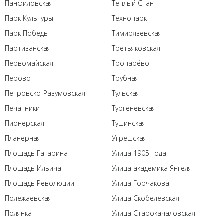
Панфиловская
Теплый Стан
Парк Культуры
Технопарк
Парк Победы
Тимирязевская
Партизанская
Третьяковская
Первомайская
Тропарёво
Перово
Трубная
Петровско-Разумовская
Тульская
Печатники
Тургеневская
Пионерская
Тушинская
Планерная
Угрешская
Площадь Гагарина
Улица 1905 года
Площадь Ильича
Улица академика Янгеля
Площадь Революции
Улица Горчакова
Полежаевская
Улица Скобелевская
Полянка
Улица Старокачаловская