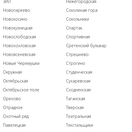
ЗИЛ
Нижегородская
Новогиреево
Соколиная гора
Новокосино
Сокольники
Новокузнецкая
Спартак
Новослободская
Спортивная
Новохохловская
Сретенский бульвар
Новоясеневская
Стрешнево
Новые Черемушки
Строгино
Окружная
Студенческая
Октябрьская
Сухаревская
Октябрьское поле
Сходненская
Орехово
Таганская
Отрадное
Тверская
Охотный ряд
Театральная
Павелецкая
Текстильщики