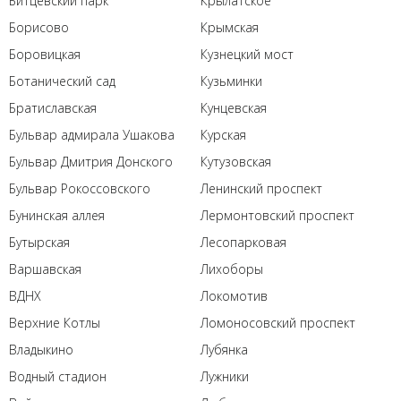
Битцевский парк
Крылатское
Борисово
Крымская
Боровицкая
Кузнецкий мост
Ботанический сад
Кузьминки
Братиславская
Кунцевская
Бульвар адмирала Ушакова
Курская
Бульвар Дмитрия Донского
Кутузовская
Бульвар Рокоссовского
Ленинский проспект
Бунинская аллея
Лермонтовский проспект
Бутырская
Лесопарковая
Варшавская
Лихоборы
ВДНХ
Локомотив
Верхние Котлы
Ломоносовский проспект
Владыкино
Лубянка
Водный стадион
Лужники