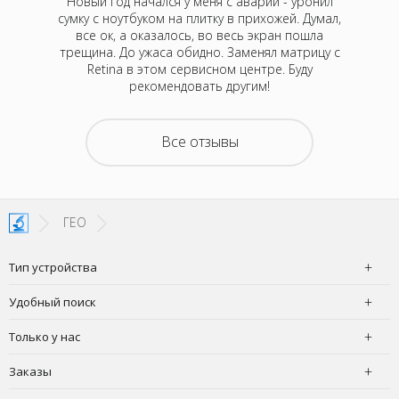
кбук Про
Новый год начался у меня с аварии - уронил
На 
Думала,
сумку с ноутбуком на плитку в прихожей. Думал,
непонятн
р Алексей
все ок, а оказалось, во весь экран пошла
Оказа
 привезти
трещина. До ужаса обидно. Заменял матрицу с
м
 случаев
Retina в этом сервисном центре. Буду
нормали
отелось,
рекомендовать другим!
атного
ру дней,
емонта.
Все отзывы
покупать
з неделю
 офис в
чудесно,
ГЕО
Тип устройства
Удобный поиск
Только у нас
Заказы