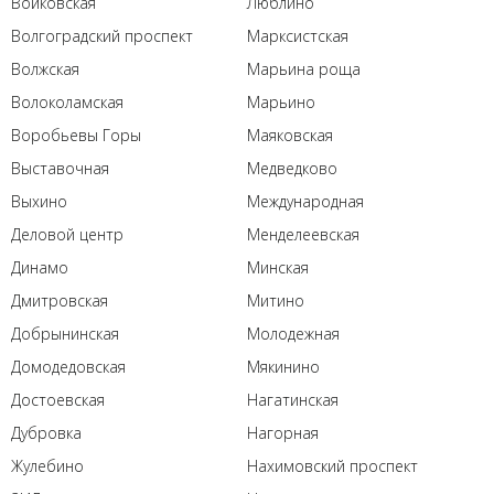
Войковская
Люблино
Волгоградский проспект
Марксистская
Волжская
Марьина роща
Волоколамская
Марьино
Воробьевы Горы
Маяковская
Выставочная
Медведково
Выхино
Международная
Деловой центр
Менделеевская
Динамо
Минская
Дмитровская
Митино
Добрынинская
Молодежная
Домодедовская
Мякинино
Достоевская
Нагатинская
Дубровка
Нагорная
Жулебино
Нахимовский проспект