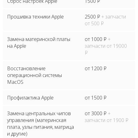
Сброс настроек Apple
1500
P
Прошивка техники Apple
2500
P
+ запчасти
от 500
P
Замена материнской платы
от 1000
P
+
на Apple
запчасти от 19000
P
Восстановление
от 1200
P
операционной системы
MacOS
Профилактика Apple
от 1500
P
Замена центральных чипов
от 3000
P
+
управления (материнская
запчасти от 1900
P
плата, узлы питания, матрица
и другие)