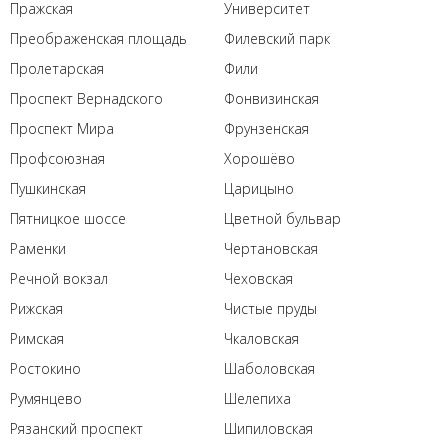
Пражская
Университет
Преображенская площадь
Филевский парк
Пролетарская
Фили
Проспект Вернадского
Фонвизинская
Проспект Мира
Фрунзенская
Профсоюзная
Хорошёво
Пушкинская
Царицыно
Пятницкое шоссе
Цветной бульвар
Раменки
Чертановская
Речной вокзал
Чеховская
Рижская
Чистые пруды
Римская
Чкаловская
Ростокино
Шаболовская
Румянцево
Шелепиха
Рязанский проспект
Шипиловская