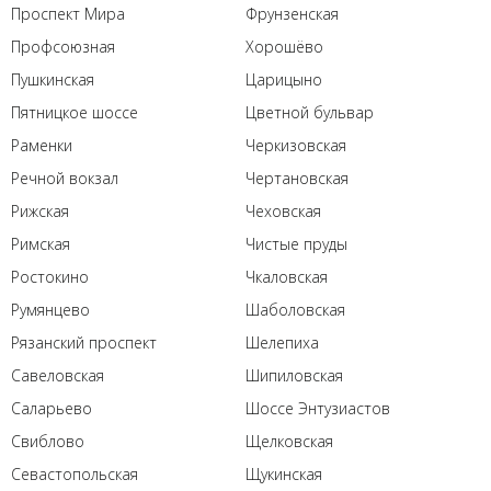
Проспект Мира
Фрунзенская
Профсоюзная
Хорошёво
Пушкинская
Царицыно
Пятницкое шоссе
Цветной бульвар
Раменки
Черкизовская
Речной вокзал
Чертановская
Рижская
Чеховская
Римская
Чистые пруды
Ростокино
Чкаловская
Румянцево
Шаболовская
Рязанский проспект
Шелепиха
Савеловская
Шипиловская
Саларьево
Шоссе Энтузиастов
Свиблово
Щелковская
Севастопольская
Щукинская