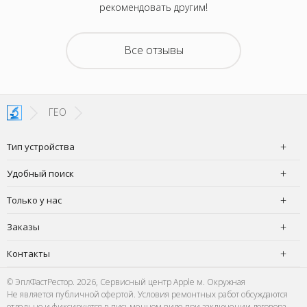
отелось,
рекомендовать другим!
атного
ру дней,
емонта.
Все отзывы
покупать
з неделю
 офис в
чудесно,
ГЕО
Тип устройства
Удобный поиск
Только у нас
Заказы
Контакты
© ЭплФастРестор. 2026, Сервисный центр Apple м. Окружная
Не является публичной офертой. Условия ремонтных работ обсуждаются
отдельно и фиксируются в письменном виде при заключении договора.