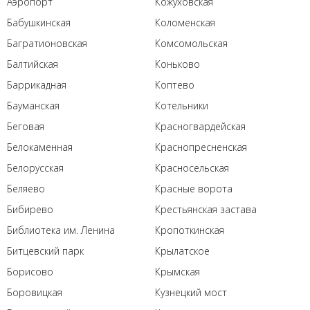
Аэропорт
Кожуховская
Бабушкинская
Коломенская
Багратионовская
Комсомольская
Балтийская
Коньково
Баррикадная
Коптево
Бауманская
Котельники
Беговая
Красногвардейская
Белокаменная
Краснопресненская
Белорусская
Красносельская
Беляево
Красные ворота
Бибирево
Крестьянская застава
Библиотека им. Ленина
Кропоткинская
Битцевский парк
Крылатское
Борисово
Крымская
Боровицкая
Кузнецкий мост