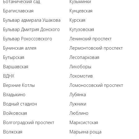
Ботанический сад
Кузьминки
Братиславская
Кунцевская
Бульвар адмирала Ушакова
Курская
Бульвар Дмитрия Донского
Кутузовская
Бульвар Рокоссовского
Ленинский проспект
Бунинская аллея
Лермонтовский проспект
Бутырская
Лесопарковая
Варшавская
Лихоборы
ВДНХ
Локомотив
Верхние Котлы
Ломоносовский проспект
Владыкино
Лубянка
Водный стадион
Лужники
Войковская
Люблино
Волгоградский проспект
Марксистская
Волжская
Марьина роща