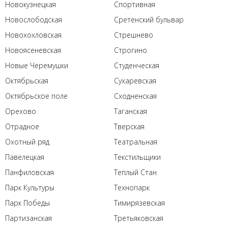
Новокузнецкая
Спортивная
Новослободская
Сретенский бульвар
Новохохловская
Стрешнево
Новоясеневская
Строгино
Новые Черемушки
Студенческая
Октябрьская
Сухаревская
Октябрьское поле
Сходненская
Орехово
Таганская
Отрадное
Тверская
Охотный ряд
Театральная
Павелецкая
Текстильщики
Панфиловская
Теплый Стан
Парк Культуры
Технопарк
Парк Победы
Тимирязевская
Партизанская
Третьяковская