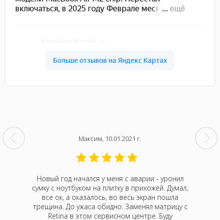
Максим, 10.01.2021 г.
кбук Про
Новый год начался у меня с аварии - уронил
На 
Думала,
сумку с ноутбуком на плитку в прихожей. Думал,
непонятн
р Алексей
все ок, а оказалось, во весь экран пошла
Оказа
 привезти
трещина. До ужаса обидно. Заменял матрицу с
м
 случаев
Retina в этом сервисном центре. Буду
нормали