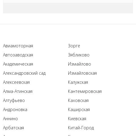
Авиамоторная
Зорге
Автозаводская
Зябликово
Академическая
Измайлово
Александровский сад
Измайловская
Алексеевская
Калужская
Алма-Атинская
Кантемировская
Алтуфьево
Каховская
Андроновка
Каширская
Аннино
Киевская
Арбатская
Китай-Город