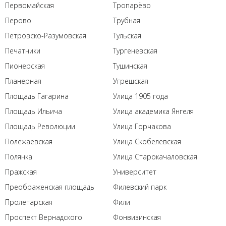
Первомайская
Тропарёво
Перово
Трубная
Петровско-Разумовская
Тульская
Печатники
Тургеневская
Пионерская
Тушинская
Планерная
Угрешская
Площадь Гагарина
Улица 1905 года
Площадь Ильича
Улица академика Янгеля
Площадь Революции
Улица Горчакова
Полежаевская
Улица Скобелевская
Полянка
Улица Старокачаловская
Пражская
Университет
Преображенская площадь
Филевский парк
Пролетарская
Фили
Проспект Вернадского
Фонвизинская