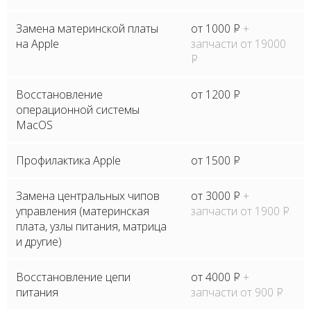
Замена материнской платы
от 1000
P
+
на Apple
запчасти от 19000
P
Восстановление
от 1200
P
операционной системы
MacOS
Профилактика Apple
от 1500
P
Замена центральных чипов
от 3000
P
+
управления (материнская
запчасти от 1900
P
плата, узлы питания, матрица
и другие)
Восстановление цепи
от 4000
P
+
питания
запчасти от 900
P