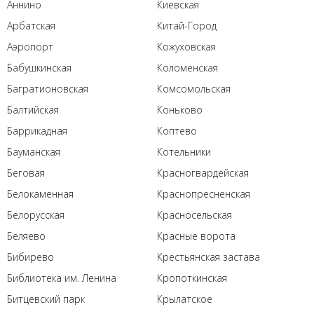
Аннино
Киевская
Арбатская
Китай-Город
Аэропорт
Кожуховская
Бабушкинская
Коломенская
Багратионовская
Комсомольская
Балтийская
Коньково
Баррикадная
Коптево
Бауманская
Котельники
Беговая
Красногвардейская
Белокаменная
Краснопресненская
Белорусская
Красносельская
Беляево
Красные ворота
Бибирево
Крестьянская застава
Библиотека им. Ленина
Кропоткинская
Битцевский парк
Крылатское