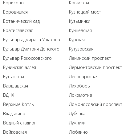
Борисово
Крымская
Боровицкая
Кузнецкий мост
Ботанический сад
Кузьминки
Братиславская
Кунцевская
Бульвар адмирала Ушакова
Курская
Бульвар Дмитрия Донского
Кутузовская
Бульвар Рокоссовского
Ленинский проспект
Бунинская аллея
Лермонтовский проспект
Бутырская
Лесопарковая
Варшавская
Лихоборы
ВДНХ
Локомотив
Верхние Котлы
Ломоносовский проспект
Владыкино
Лубянка
Водный стадион
Лужники
Войковская
Люблино