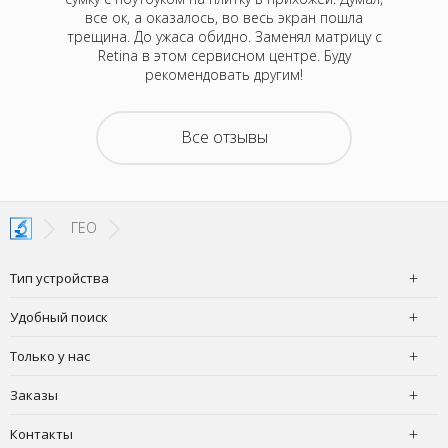
р Алексей
все ок, а оказалось, во весь экран пошла
было не 
 привезти
трещина. До ужаса обидно. Заменял матрицу с
за 3 дня,
 случаев
Retina в этом сервисном центре. Буду
отелось,
рекомендовать другим!
атного
ру дней,
емонта.
Все отзывы
покупать
з неделю
 офис в
чудесно,
ГЕО
Тип устройства
Удобный поиск
Только у нас
Заказы
Контакты