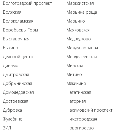
Волгоградский проспект
Марксистская
Волжская
Марьина роща
Волоколамская
Марьино
Воробьевы Горы
Маяковская
Выставочная
Медведково
Выхино
Международная
Деловой центр
Менделеевская
Динамо
Минская
Дмитровская
Митино
Добрынинская
Мякинино
Домодедовская
Нагатинская
Достоевская
Нагорная
Дубровка
Нахимовский проспект
Жулебино
Нижегородская
ЗИЛ
Новогиреево