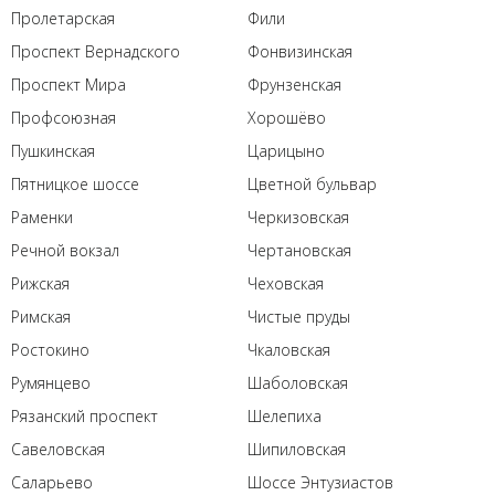
Пролетарская
Фили
Проспект Вернадского
Фонвизинская
Проспект Мира
Фрунзенская
Профсоюзная
Хорошёво
Пушкинская
Царицыно
Пятницкое шоссе
Цветной бульвар
Раменки
Черкизовская
Речной вокзал
Чертановская
Рижская
Чеховская
Римская
Чистые пруды
Ростокино
Чкаловская
Румянцево
Шаболовская
Рязанский проспект
Шелепиха
Савеловская
Шипиловская
Саларьево
Шоссе Энтузиастов