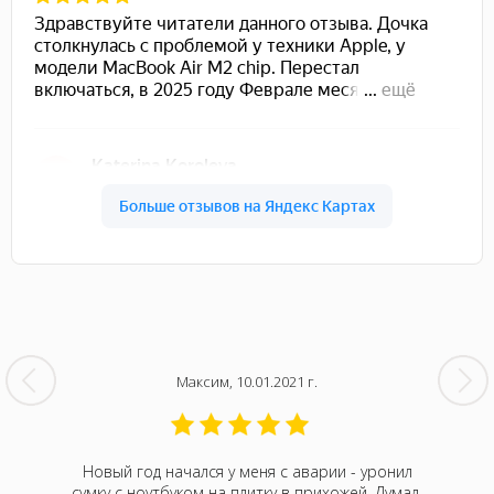
Максим, 10.01.2021 г.
кбук Про
Новый год начался у меня с аварии - уронил
У меня н
Думала,
сумку с ноутбуком на плитку в прихожей. Думал,
Обратил