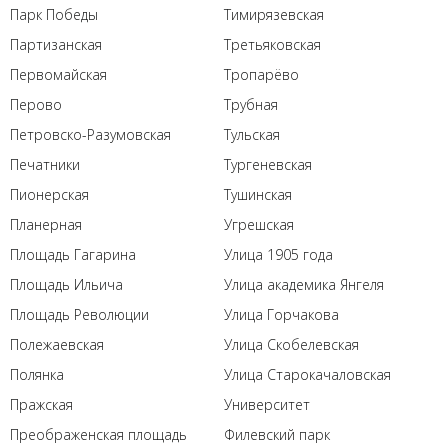
Парк Победы
Тимирязевская
Партизанская
Третьяковская
Первомайская
Тропарёво
Перово
Трубная
Петровско-Разумовская
Тульская
Печатники
Тургеневская
Пионерская
Тушинская
Планерная
Угрешская
Площадь Гагарина
Улица 1905 года
Площадь Ильича
Улица академика Янгеля
Площадь Революции
Улица Горчакова
Полежаевская
Улица Скобелевская
Полянка
Улица Старокачаловская
Пражская
Университет
Преображенская площадь
Филевский парк