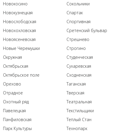
Новокосино
Сокольники
Новокузнецкая
Спартак
Новослободская
Спортивная
Новохохловская
Сретенский бульвар
Новоясеневская
Стрешнево
Новые Черемушки
Строгино
Окружная
Студенческая
Октябрьская
Сухаревская
Октябрьское поле
Сходненская
Орехово
Таганская
Отрадное
Тверская
Охотный ряд
Театральная
Павелецкая
Текстильщики
Панфиловская
Теплый Стан
Парк Культуры
Технопарк