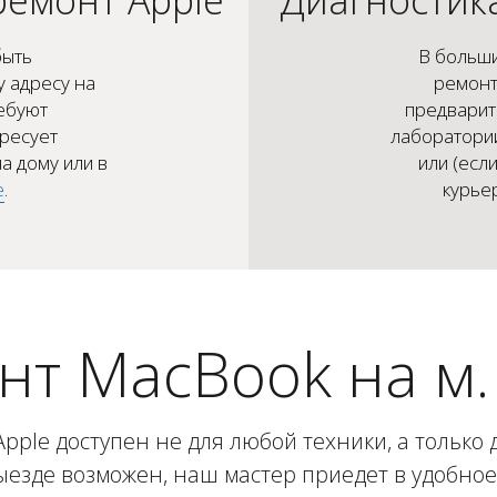
быть
В больши
 адресу на
ремонт
ебуют
предварит
ересует
лаборатории
а дому или в
или (есл
е
.
курье
нт MacBook на м.
ple доступен не для любой техники, а только 
ыезде возможен, наш мастер приедет в удобно