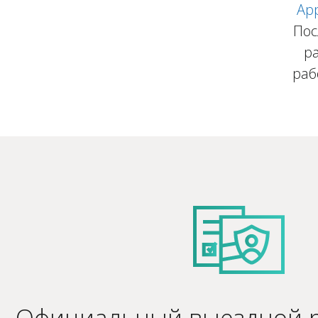
Ap
Пос
р
раб
Официальный выездной р