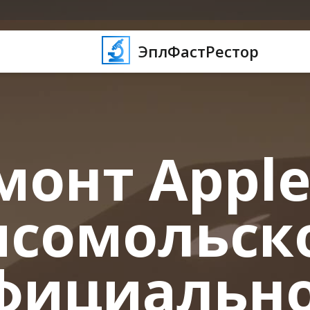
ЭплФастРестор
монт Apple
сомольск
фициальн