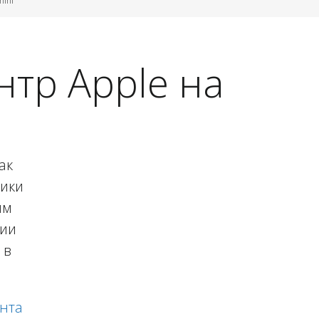
mini
тр Apple на
ак
ники
ям
рии
 в
нта