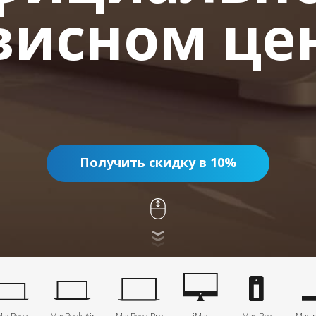
висном це
Получить скидку в 10%