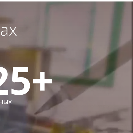
ах
25
+
ных