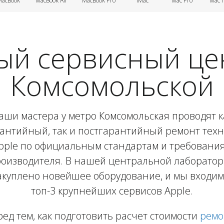
MacBook
MacBook Air
MacBook Pro
iMac
Mac Pro
Mac 
й сервисный цен
Комсомольской
аши мастера у метро Комсомольская проводят к
антийный, так и постгарантийный ремонт тех
pple по официальным стандартам и требовани
оизводителя. В нашей центральной лаборато
акуплено новейшее оборудование, и мы входим
топ-3 крупнейших сервисов Apple.
ед тем, как подготовить расчет стоимости
ремо