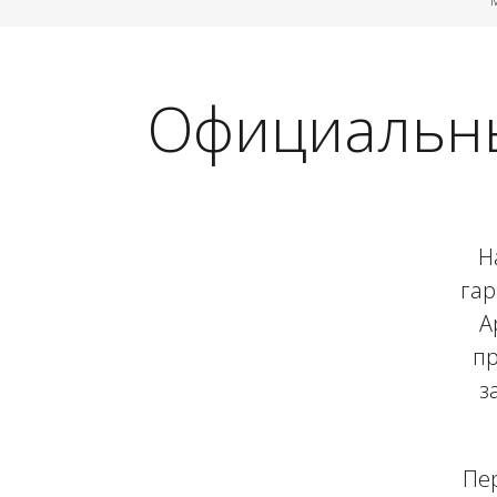
Официальны
Н
гар
A
пр
з
Пер