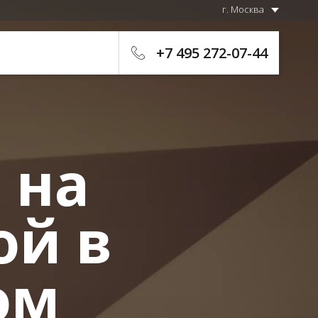
г. Москва
+7 495 272-07-44
 на
ой в
ом