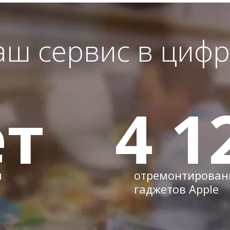
аш сервис в цифр
т
4 1
м
отремонтирован
гаджетов Apple