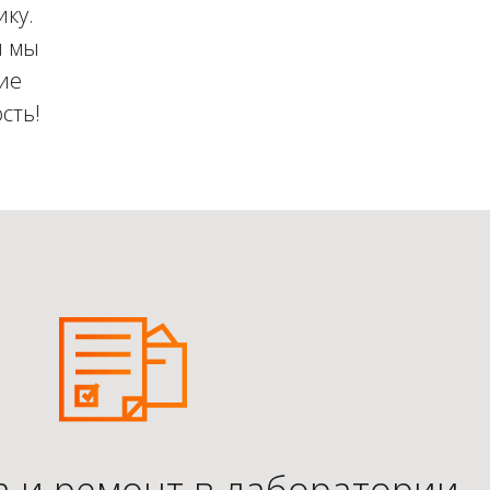
ику.
й мы
ие
сть!
а и ремонт в лаборатории