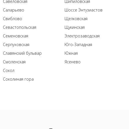
Савеловская
Шипиловская
Саларьево
Шоссе Энтузиастов
Свиблово
Щелковская
Севастопольская
Щукинская
Семеновская
Электрозаводская
Серпуховская
Юго-Западная
Славянский бульвар
Южная
Смоленская
Ясенево
Сокол
Соколиная гора