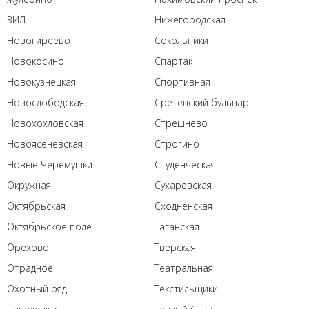
ЗИЛ
Нижегородская
Новогиреево
Сокольники
Новокосино
Спартак
Новокузнецкая
Спортивная
Новослободская
Сретенский бульвар
Новохохловская
Стрешнево
Новоясеневская
Строгино
Новые Черемушки
Студенческая
Окружная
Сухаревская
Октябрьская
Сходненская
Октябрьское поле
Таганская
Орехово
Тверская
Отрадное
Театральная
Охотный ряд
Текстильщики