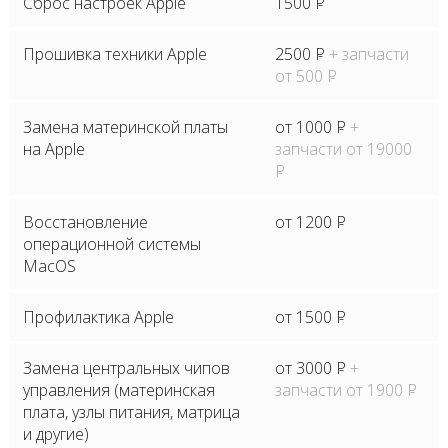
Сброс настроек Apple
1500
P
Прошивка техники Apple
2500
P
+ запчасти
от 500
P
Замена материнской платы
от 1000
P
+
на Apple
запчасти от 19000
P
Восстановление
от 1200
P
операционной системы
MacOS
Профилактика Apple
от 1500
P
Замена центральных чипов
от 3000
P
+
управления (материнская
запчасти от 1900
P
плата, узлы питания, матрица
и другие)