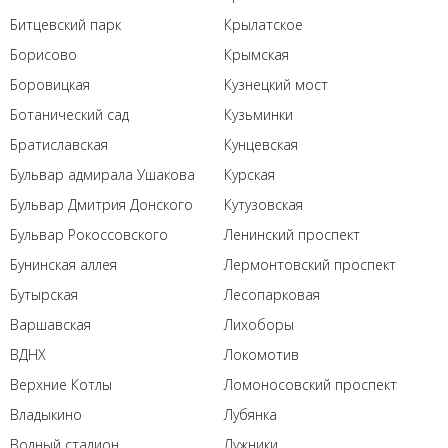
Битцевский парк
Крылатское
Борисово
Крымская
Боровицкая
Кузнецкий мост
Ботанический сад
Кузьминки
Братиславская
Кунцевская
Бульвар адмирала Ушакова
Курская
Бульвар Дмитрия Донского
Кутузовская
Бульвар Рокоссовского
Ленинский проспект
Бунинская аллея
Лермонтовский проспект
Бутырская
Лесопарковая
Варшавская
Лихоборы
ВДНХ
Локомотив
Верхние Котлы
Ломоносовский проспект
Владыкино
Лубянка
Водный стадион
Лужники