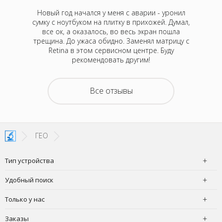
кбук Про
Новый год начался у меня с аварии - уронил
На 
Думала,
сумку с ноутбуком на плитку в прихожей. Думал,
непонятн
р Алексей
все ок, а оказалось, во весь экран пошла
Оказа
 привезти
трещина. До ужаса обидно. Заменял матрицу с
м
 случаев
Retina в этом сервисном центре. Буду
нормали
отелось,
рекомендовать другим!
атного
ру дней,
емонта.
Все отзывы
покупать
з неделю
 офис в
чудесно,
ГЕО
Тип устройства
Удобный поиск
Только у нас
Заказы