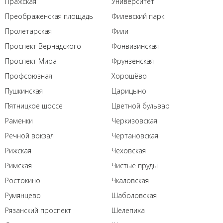
Пражская
Университет
Преображенская площадь
Филевский парк
Пролетарская
Фили
Проспект Вернадского
Фонвизинская
Проспект Мира
Фрунзенская
Профсоюзная
Хорошёво
Пушкинская
Царицыно
Пятницкое шоссе
Цветной бульвар
Раменки
Черкизовская
Речной вокзал
Чертановская
Рижская
Чеховская
Римская
Чистые пруды
Ростокино
Чкаловская
Румянцево
Шаболовская
Рязанский проспект
Шелепиха