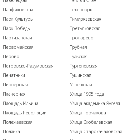
Павелецкая
Теплый Стан
Панфиловская
Технопарк
Парк Культуры
Тимирязевская
Парк Победы
Третьяковская
Партизанская
Тропарёво
Первомайская
Трубная
Перово
Тульская
Петровско-Разумовская
Тургеневская
Печатники
Тушинская
Пионерская
Угрешская
Планерная
Улица 1905 года
Площадь Ильича
Улица академика Янгеля
Площадь Революции
Улица Горчакова
Полежаевская
Улица Скобелевская
Полянка
Улица Старокачаловская