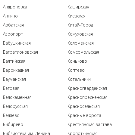
Андроновка
Каширская
Аннино
Киевская
Арбатская
Китай-Город
Аэропорт
Кожуховская
Бабушкинская
Коломенская
Багратионовская
Комсомольская
Балтийская
Коньково
Баррикадная
Коптево
Бауманская
Котельники
Беговая
Красногвардейская
Белокаменная
Краснопресненская
Белорусская
Красносельская
Беляево
Красные ворота
Бибирево
Крестьянская застава
Библиотека им. Ленина
Кропоткинская