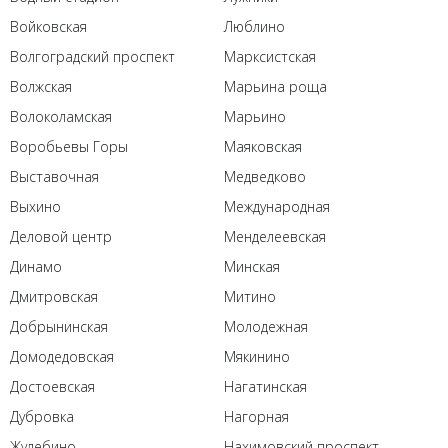
Войковская
Люблино
Волгоградский проспект
Марксистская
Волжская
Марьина роща
Волоколамская
Марьино
Воробьевы Горы
Маяковская
Выставочная
Медведково
Выхино
Международная
Деловой центр
Менделеевская
Динамо
Минская
Дмитровская
Митино
Добрынинская
Молодежная
Домодедовская
Мякинино
Достоевская
Нагатинская
Дубровка
Нагорная
Жулебино
Нахимовский проспект